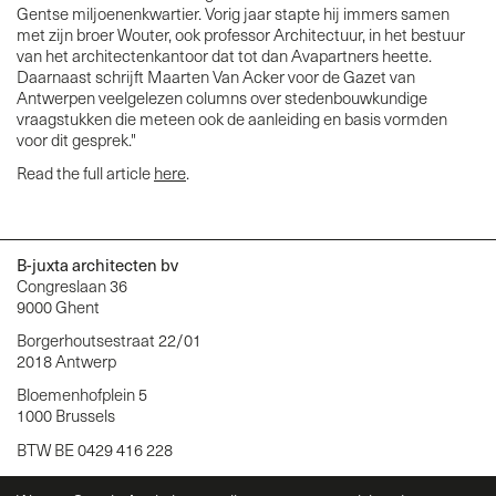
Gentse miljoenenkwartier. Vorig jaar stapte hij immers samen
met zijn broer Wouter, ook professor Architectuur, in het bestuur
van het architectenkantoor dat tot dan Avapartners heette.
Daarnaast schrijft Maarten Van Acker voor de Gazet van
Antwerpen veelgelezen columns over stedenbouwkundige
vraagstukken die meteen ook de aanleiding en basis vormden
voor dit gesprek."
Read the full article
here
.
B-juxta architecten bv
Congreslaan 36
9000 Ghent
Borgerhoutsestraat 22/01
2018 Antwerp
Bloemenhofplein 5
1000 Brussels
BTW BE 0429 416 228
info@b-juxta.be
> Job application? Use this
form
!